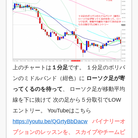
上のチャートは
１分足
です。 １分足のボリバ
ンのミドルバンド（紺色）に
ローソク足が寄
ってくるのを待って
、 ローソク足が移動平均
線を下に抜けて 次の足から５分取引でLOW
エントリー。 YouTubeはこちら
https://youtu.be/QGrtyBbDacw
バイナリーオ
プションのレッスンを、
スカイプやチームビ