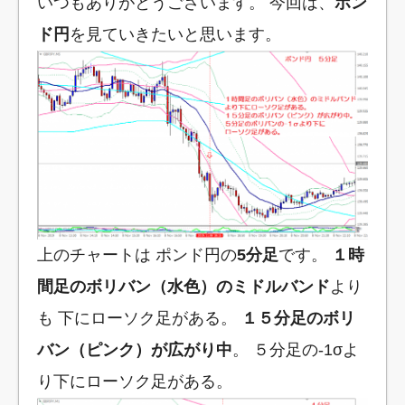
いつもありがとうございます。 今回は、
ポン
ド円
を見ていきたいと思います。
上のチャートは ポンド円の
5分足
です。
１時
間足のボリバン（水色）のミドルバンド
より
も 下にローソク足がある。
１５分足のボリ
バン（ピンク）が広がり中
。 ５分足の-1σよ
り下にローソク足がある。