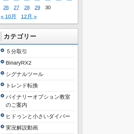
26
27
28
29
30
« 10月
12月 »
カテゴリー
５分取引
BinaryRX2
シグナルツール
トレンド転換
バイナリーオプション教室
のご案内
ヒドゥンと小さいダイバー
実況解説動画