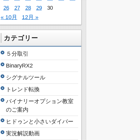
26
27
28
29
30
« 10月
12月 »
カテゴリー
５分取引
BinaryRX2
シグナルツール
トレンド転換
バイナリーオプション教室
のご案内
ヒドゥンと小さいダイバー
実況解説動画