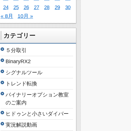
24
25
26
27
28
29
30
« 8月
10月 »
カテゴリー
５分取引
BinaryRX2
シグナルツール
トレンド転換
バイナリーオプション教室
のご案内
ヒドゥンと小さいダイバー
実況解説動画