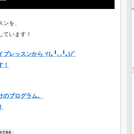
スンを、
しています！
レッスンからヾ(｡╹◡╹｡)ﾉﾞ
す！
けのプログラム。
！