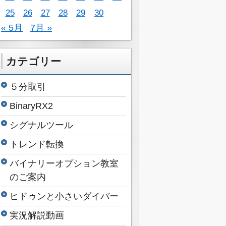
25
26
27
28
29
30
« 5月
7月 »
カテゴリー
５分取引
BinaryRX2
シグナルツール
トレンド転換
バイナリーオプション教室
のご案内
ヒドゥンと小さいダイバー
実況解説動画