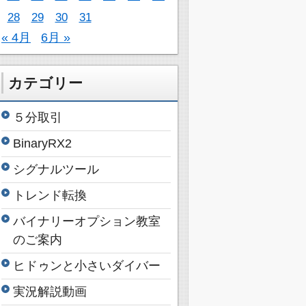
28
29
30
31
« 4月
6月 »
カテゴリー
５分取引
BinaryRX2
シグナルツール
トレンド転換
バイナリーオプション教室
のご案内
ヒドゥンと小さいダイバー
実況解説動画