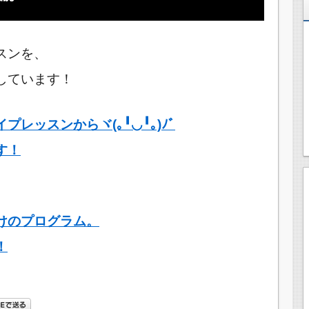
スンを、
しています！
レッスンからヾ(｡╹◡╹｡)ﾉﾞ
す！
けのプログラム。
！