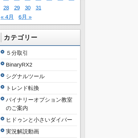
28
29
30
31
« 4月
6月 »
カテゴリー
５分取引
BinaryRX2
シグナルツール
トレンド転換
バイナリーオプション教室
のご案内
ヒドゥンと小さいダイバー
実況解説動画