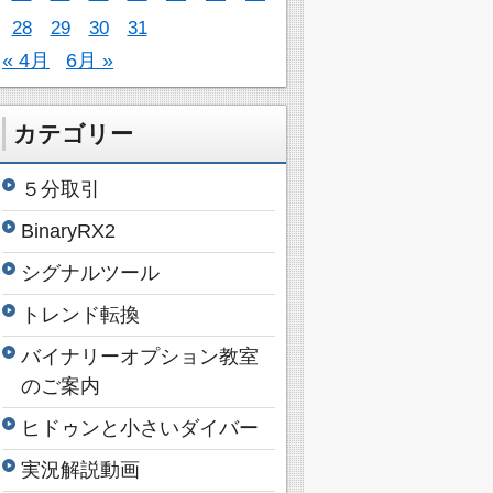
28
29
30
31
« 4月
6月 »
カテゴリー
５分取引
BinaryRX2
シグナルツール
トレンド転換
バイナリーオプション教室
のご案内
ヒドゥンと小さいダイバー
実況解説動画