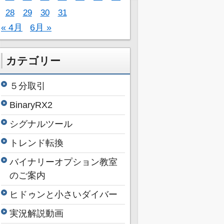
28
29
30
31
« 4月
6月 »
カテゴリー
５分取引
BinaryRX2
シグナルツール
トレンド転換
バイナリーオプション教室
のご案内
ヒドゥンと小さいダイバー
実況解説動画