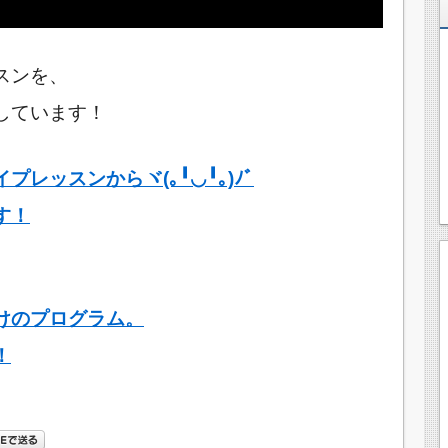
スンを、
しています！
レッスンからヾ(｡╹◡╹｡)ﾉﾞ
す！
けのプログラム。
！