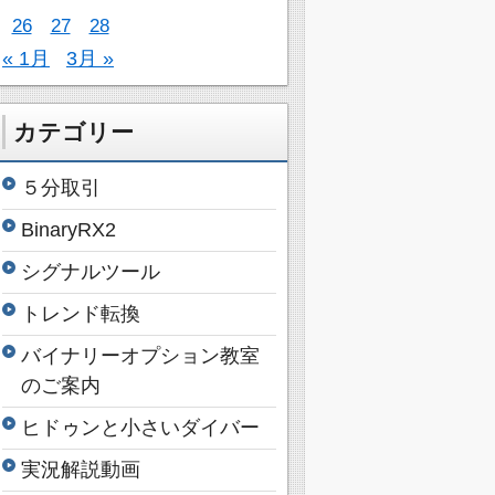
26
27
28
« 1月
3月 »
カテゴリー
５分取引
BinaryRX2
シグナルツール
トレンド転換
バイナリーオプション教室
のご案内
ヒドゥンと小さいダイバー
実況解説動画