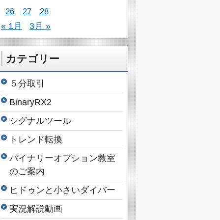
26
27
28
« 1月
3月 »
カテゴリー
５分取引
BinaryRX2
シグナルツール
トレンド転換
バイナリーオプション教室
のご案内
ヒドゥンと小さいダイバー
実況解説動画