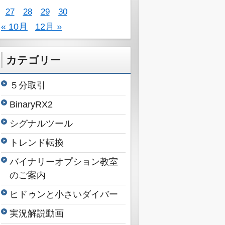
27
28
29
30
« 10月
12月 »
カテゴリー
５分取引
BinaryRX2
シグナルツール
トレンド転換
バイナリーオプション教室
のご案内
ヒドゥンと小さいダイバー
実況解説動画