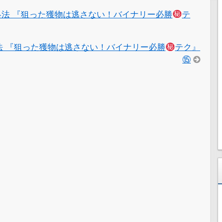
略法 『狙った獲物は逃さない！バイナリー必勝
テ
法 『狙った獲物は逃さない！バイナリー必勝
テク』
⑮